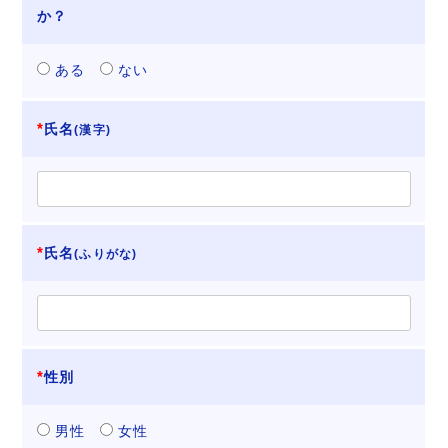
か？
ある
ない
氏名
(漢字)
氏名
(ふりがな)
性別
男性
女性