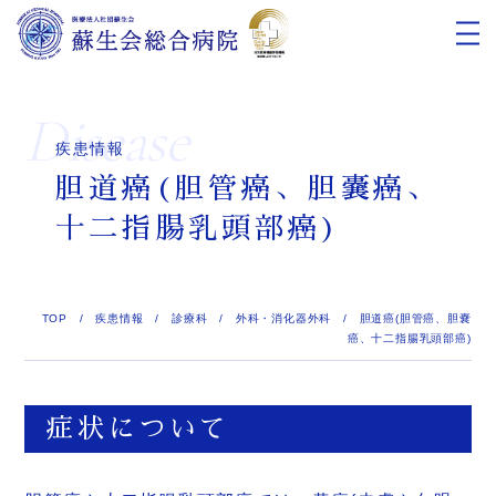
Disease
疾患情報
胆道癌(胆管癌、胆嚢癌、
十二指腸乳頭部癌)
TOP
/
疾患情報
/
診療科
/
外科・消化器外科
/
胆道癌(胆管癌、胆嚢
癌、十二指腸乳頭部癌)
症状について