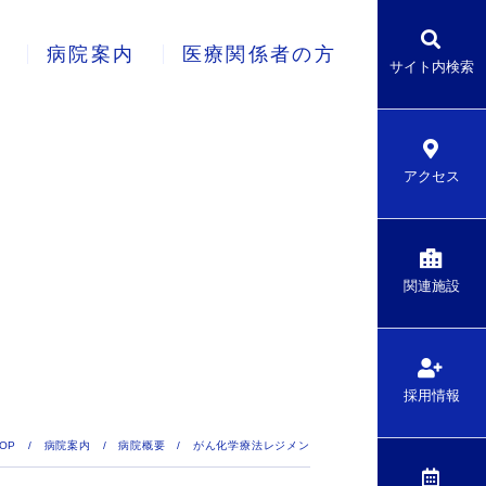
病院案内
医療関係者の方
サイト内検索
アクセス
関連施設
採用情報
OP
/
病院案内
/
病院概要
/
がん化学療法レジメン