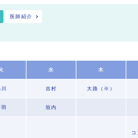
医師紹介
火
水
木
小川
吉村
大路（※）
丹羽
垣内
コ