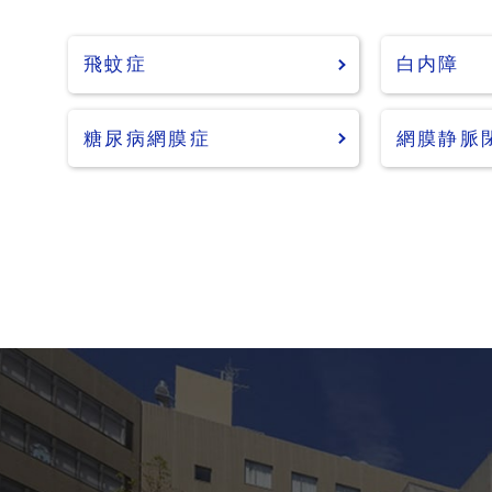
飛蚊症
白内障
糖尿病網膜症
網膜静脈